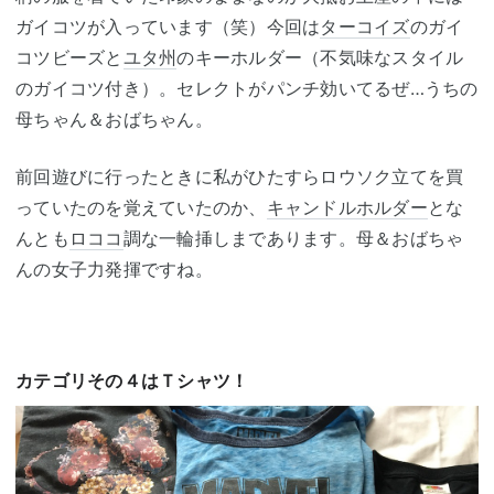
ガイコツが入っています（笑）今回は
ターコイズ
のガイ
コツビーズと
ユタ州
のキーホルダー（不気味なスタイル
のガイコツ付き）。セレクトがパンチ効いてるぜ…うちの
母ちゃん＆おばちゃん。
前回遊びに行ったときに私がひたすらロウソク立てを買
っていたのを覚えていたのか、
キャンドルホルダー
とな
んとも
ロココ
調な一輪挿しまであります。母＆おばちゃ
んの女子力発揮ですね。
カテゴリその４はＴシャツ！