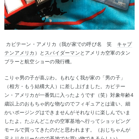
カピテーン・アメリカ（我が家での呼び名 笑
キャプ
テンアメリカ
）と
スパイダーマン
とアメリカ空軍のタン
ブラーと航空ショーの飛行機。
こりゃ男の子が喜ぶわ。もれなく我が家の「男の子」
（相方・もう結構大人）に差し上げました。カピテー
ン・アメリカが一番気に入ったようです（笑）対象年齢4
歳以上のおもちゃ的な物なのでフィギュアとは違い、細
かいポージングはできませんがそれなりに楽しんでいま
したよ。たぶんどこかの空軍基地へ行ってショッピング
モールで買ってきたのだと思われます。（おじちゃんが
元ミリタリーなので基地でお買い物できるらしい）