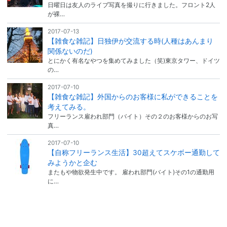
日曜日は友人のライブ写真を撮りに行きました。フロント2人
が裸…
2017-07-13
【雑食な雑記】日独伊が交流する時(人種はあんまり
関係ないのだ)
とにかく有名なやつを集めてみました（笑)東京タワー、ドイツ
の…
2017-07-10
【雑食な雑記】外国からのお客様に私ができることを
考えてみる。
フリーランス雇われ部門（バイト）その２のお客様からのお写
真…
2017-07-10
【自称フリーランス生活】30超えてスケボー通勤して
みようかと企む
またもや物欲発生中です。 雇われ部門(バイト)その1の通勤用
に…