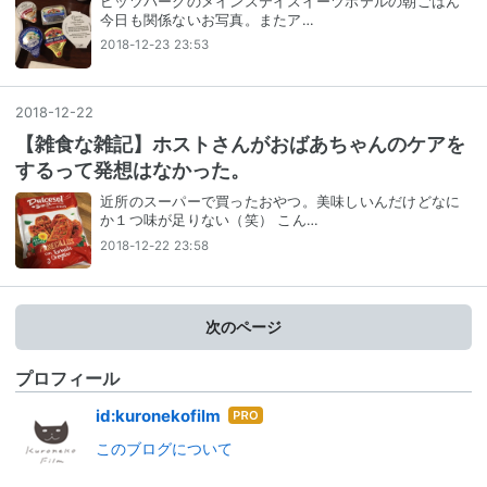
ピッツバーグのメインステイスイーツホテルの朝ごはん
今日も関係ないお写真。またア…
2018-12-23 23:53
2018
-
12
-
22
【雑食な雑記】ホストさんがおばあちゃんのケアを
するって発想はなかった。
近所のスーパーで買ったおやつ。美味しいんだけどなに
か１つ味が足りない（笑） こん…
2018-12-22 23:58
次のページ
プロフィール
はて
id:kuronekofilm
なブ
このブログについて
ログ
Pro