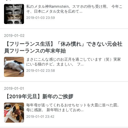
私のメタル神Rammstein。スマホの待ち受け用。 今年こ
そ、日本にメタル文化を広めて…
2019-01-03 23:59
2019
-
01
-
02
【フリーランス生活】「休み慣れ」できない元会社
員フリーランスの年末年始
まさにこんな感じのお正月を過ごしています（笑）実家
にいる猫のチビ。太ましい。 フ…
2019-01-02 23:58
2019
-
01
-
01
【2019年元旦】新年のご挨拶
毎年母が送ってくれるおせちセットを大皿に並べた図。
母に感謝。 新年明けましておめ…
2019-01-01 23:42